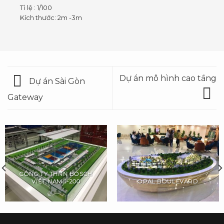
Tỉ lệ : 1/100
Kích thước: 2m -3m
Dự án mô hình cao tầng
Dự án Sài Gòn
Gateway
CÔNG TY THNN BOSCH
VIỆT NAM 1-200
OPAL BOULEVARD