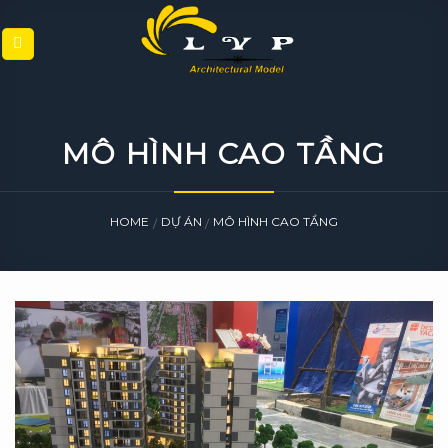
Skip
to
content
MÔ HÌNH CAO TẦNG
HOME
DỰ ÁN
MÔ HÌNH CAO TẦNG
/
/