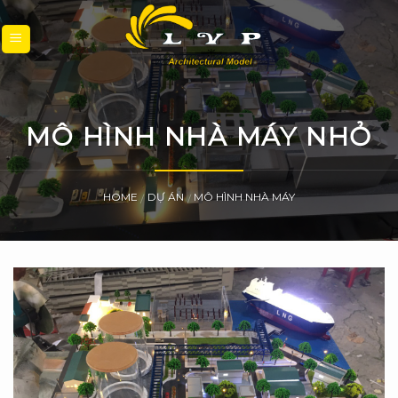
Skip
to
content
MÔ HÌNH NHÀ MÁY NHỎ
HOME
DỰ ÁN
MÔ HÌNH NHÀ MÁY
/
/