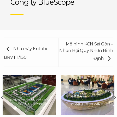
Công ty BlueScope
Mô hình KCN Sài Gòn –
Nhà máy Entobel
Nhơn Hội Quy Nhơn Bình
BRVT 1/150
Định
CÔNG TY THNN BOSCH
VIỆT NAM 1-200
OPAL BOULEVARD