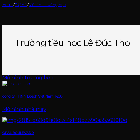
Home
/
DỰ ÁN
/
Mô hình trường học
Trường tiểu học Lê Đức Thọ
Mô hình trường học
công ty THNN Bosch Việt Nam 1-200
Mô hình nhà máy
OPAL BOULEVARD