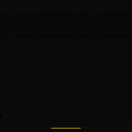
inh
Thứ hai - Thứ bảy 08:00 - 17:00
0974.893.414
inh
Thứ hai - Thứ bảy 08:00 - 17:00
0974.893.414
ọ