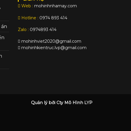
Web :
mohinhnhamay.com
o
Hotline :
0974 893 414
 án
Zalo :
0974893 414
ến
mohinhviet2020@gmail.com
mohinhkientruc.lvp@gmail.com
h
Quản lý bởi Cty Mô Hình LYP