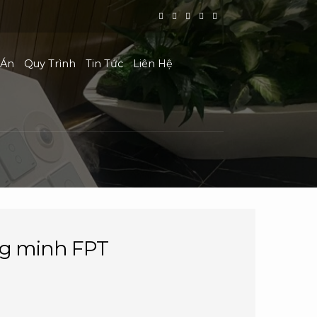
 Án
Quy Trình
Tin Tức
Liên Hệ
ng minh FPT