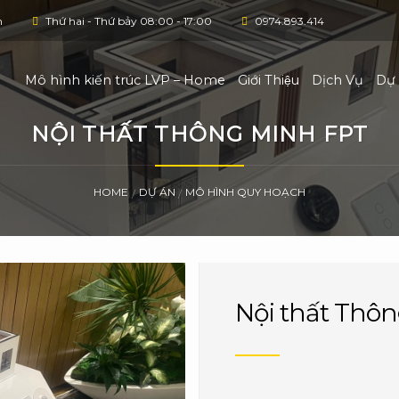
h
Thứ hai - Thứ bảy 08:00 - 17:00
0974.893.414
Mô hình kiến trúc LVP – Home
Giới Thiệu
Dịch Vụ
Dự
NỘI THẤT THÔNG MINH FPT
HOME
DỰ ÁN
MÔ HÌNH QUY HOẠCH
/
/
Nội thất Thô