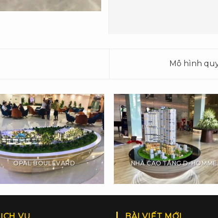
Mô hình quy
OPAL BOULEVARD
NHÀ CAO TẦNG D-HOMME
ỊCH VỤ
BÀI VIẾT MỚI