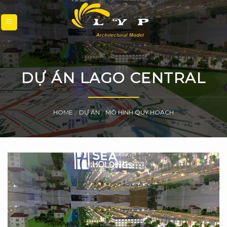
Skip
to
content
DỰ ÁN LAGO CENTRAL
HOME
DỰ ÁN
MÔ HÌNH QUY HOẠCH
/
/