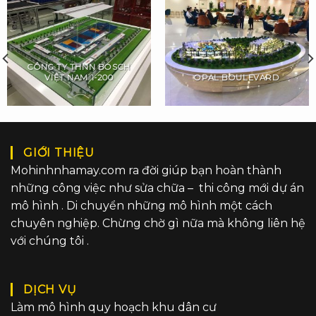
CÔNG TY THNN BOSCH
VIỆT NAM 1-200
OPAL BOULEVARD
GIỚI THIỆU
Mohinhnhamay.com ra đời giúp bạn hoàn thành
những công việc như sửa chữa – thi công mới dự án
mô hình . Di chuyển những mô hình một cách
chuyên nghiệp. Chừng chờ gì nữa mà không liên hệ
với chúng tôi .
DỊCH VỤ
Làm mô hình quy hoạch khu dân cư