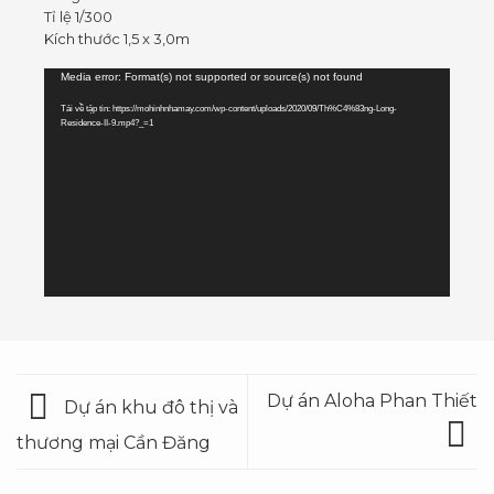
Tỉ lệ 1/300
Kích thước 1,5 x 3,0m
Trình
Media error: Format(s) not supported or source(s) not found
chơi
Tải về tập tin: https://mohinhnhamay.com/wp-content/uploads/2020/09/Th%C4%83ng-Long-
Video
Residence-II-9.mp4?_=1
Dự án Aloha Phan Thiết
Dự án khu đô thị và
thương mại Cần Đăng