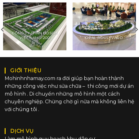
CÔNG TY THNN BOSCH
VIỆT NAM 1-200
OPAL BOULEVARD
GIỚI THIỆU
Mohinhnhamay.com ra đời giúp bạn hoàn thành
những công việc như sửa chữa – thi công mới dự án
mô hình . Di chuyển những mô hình một cách
chuyên nghiệp. Chừng chờ gì nữa mà không liên hệ
với chúng tôi .
DỊCH VỤ
Làm mô hình quy hoạch khu dân cư