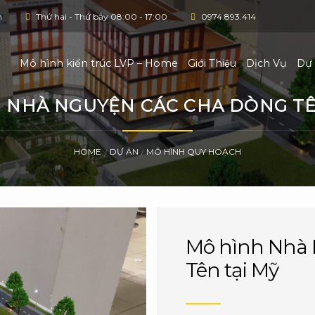
h
Thứ hai - Thứ bảy 08:00 - 17:00
0974.893.414
Mô hình kiến trúc LVP – Home
Giới Thiệu
Dịch Vụ
Dự
 NHÀ NGUYỆN CÁC CHA DÒNG TÊ
HOME
DỰ ÁN
MÔ HÌNH QUY HOẠCH
/
/
Mô hình Nhà 
Tên tại Mỹ